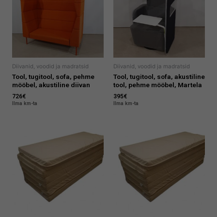
Diivanid, voodid ja madratsid
Diivanid, voodid ja madratsid
Tool, tugitool, sofa, pehme
Tool, tugitool, sofa, akustiline
mööbel, akustiline diivan
tool, pehme mööbel, Martela
726
€
395
€
Ilma km-ta
Ilma km-ta