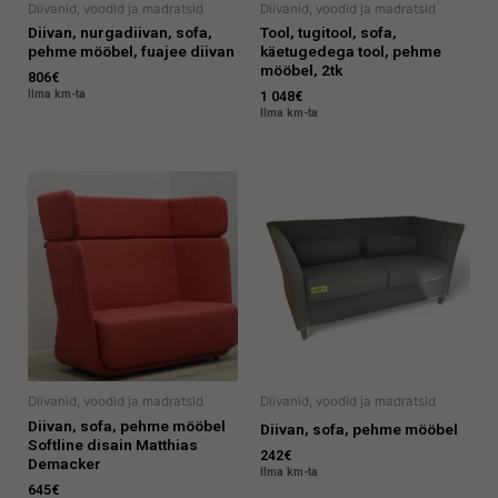
Diivanid, voodid ja madratsid
Diivanid, voodid ja madratsid
Diivan, nurgadiivan, sofa,
Tool, tugitool, sofa,
pehme mööbel, fuajee diivan
käetugedega tool, pehme
mööbel, 2tk
806
€
Ilma km-ta
1 048
€
Ilma km-ta
Diivanid, voodid ja madratsid
Diivanid, voodid ja madratsid
Diivan, sofa, pehme mööbel
Diivan, sofa, pehme mööbel
Softline disain Matthias
242
€
Demacker
Ilma km-ta
645
€