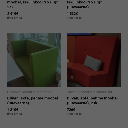
mööbel, Isku Inkoo Pro High
Isku Inkoo Pro High,
2 tk
(uueväärne)
2 419
€
1 532
€
Ilma km-ta
Ilma km-ta
Diivanid, voodid ja madratsid
Diivanid, voodid ja madratsid
Diivan, sofa, pehme mööbel
Diivan, sofa, pehme mööbel
(uueväärne)
(uueväärne), 2 tk
1 210
€
726
€
Ilma km-ta
Ilma km-ta