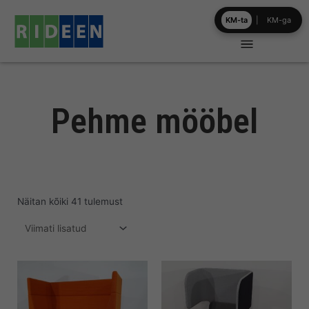
Skip
KM-ta
|
KM-ga
to
content
Pehme mööbel
Näitan kõiki 41 tulemust