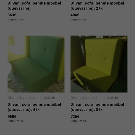
Diivan, sofa, pehme mööbel
Diivan, sofa, pehme mööbel
(uueväärne)
(uueväärne), 2 tk
363
€
484
€
Ilma km-ta
Ilma km-ta
Diivanid, voodid ja madratsid
Diivanid, voodid ja madratsid
Diivan, sofa, pehme mööbel
Diivan, sofa, pehme mööbel
(uueväärne), 4 tk
(uueväärne), 3 tk
968
€
726
€
Ilma km-ta
Ilma km-ta