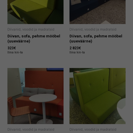
Diivanid, voodid ja madratsid
Diivanid, voodid ja madratsid
Diivan, sofa, pehme mööbel
Diivan, sofa, pehme mööbel
(uueväärne)
(uueväärne)
323
€
2 823
€
Ilma km-ta
Ilma km-ta
Diivanid, voodid ja madratsid
Diivanid, voodid ja madratsid