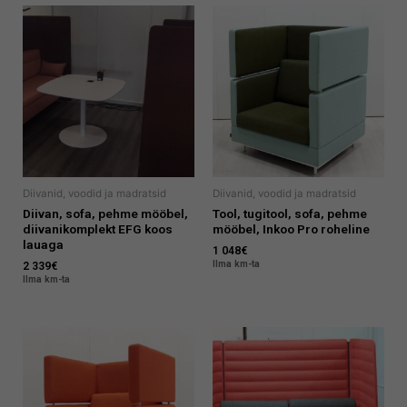
Diivanid, voodid ja madratsid
Diivanid, voodid ja madratsid
Diivan, sofa, pehme mööbel,
Tool, tugitool, sofa, pehme
diivanikomplekt EFG koos
mööbel, Inkoo Pro roheline
lauaga
1 048
€
Ilma km-ta
2 339
€
Ilma km-ta