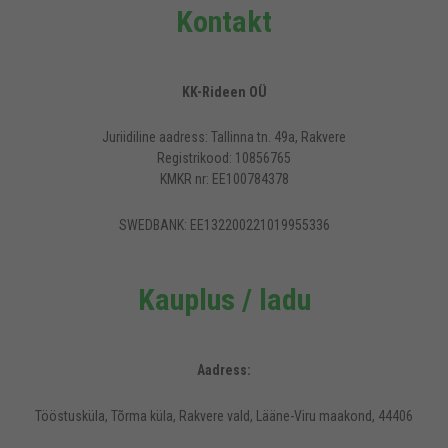
Kontakt
KK-Rideen OÜ
Juriidiline aadress: Tallinna tn. 49a, Rakvere
Registrikood: 10856765
KMKR nr: EE100784378
SWEDBANK: EE132200221019955336
Kauplus / ladu
Aadress:
Tööstusküla, Tõrma küla, Rakvere vald, Lääne-Viru maakond, 44406