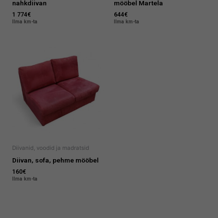
nahkdiivan
mööbel Martela
1 774
€
644
€
Ilma km-ta
Ilma km-ta
Diivanid, voodid ja madratsid
Diivan, sofa, pehme mööbel
160
€
Ilma km-ta