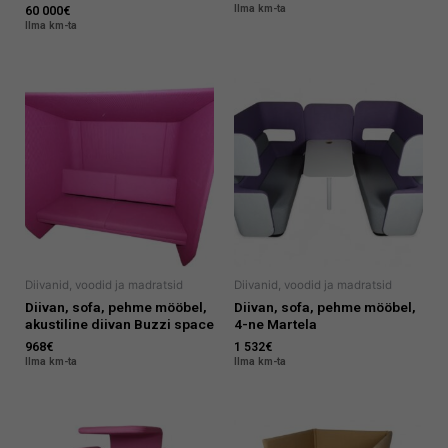
Ilma km-ta
60 000
€
Ilma km-ta
Diivanid, voodid ja madratsid
Diivanid, voodid ja madratsid
Diivan, sofa, pehme mööbel,
Diivan, sofa, pehme mööbel,
akustiline diivan Buzzi space
4-ne Martela
968
€
1 532
€
Ilma km-ta
Ilma km-ta