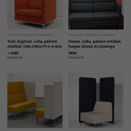
Diivanid, voodid ja madratsid
Diivanid, voodid ja madratsid
Tool, tugitool, sofa, pehme
Diivan, sofa, pehme mööbel,
mööbel, Isku Inkoo Pro oranz
fuajee diivan Arcipelago
1 048
€
968
€
Ilma km-ta
Ilma km-ta