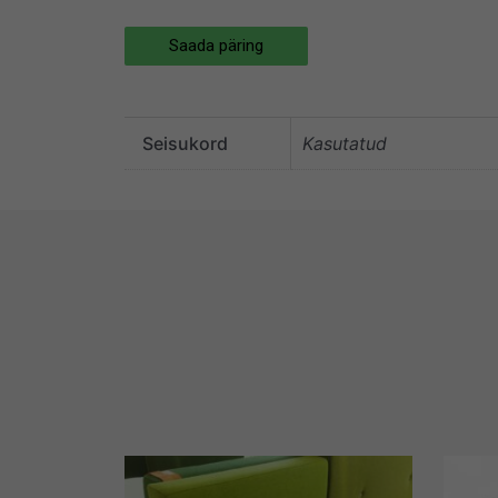
Saada päring
Seisukord
Kasutatud