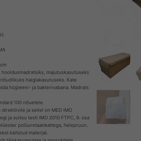
e).
MA
2cm
, hooldusmadratsiks, majutuskasutuseks
ja nõudlikuks haiglakasutuseks. Kate
oida hügieeni- ja bakterivabana. Madrats
andard 100 nõuetele.
direktiivile ja sellel on MED IMO
egi ja suitsu testi IMO 2010 FTPC, 9. osa
olüester polüuretaankattega, helepruun.
eest kaitstud materjal.
ib täiskasvanutele ja noorukitele.