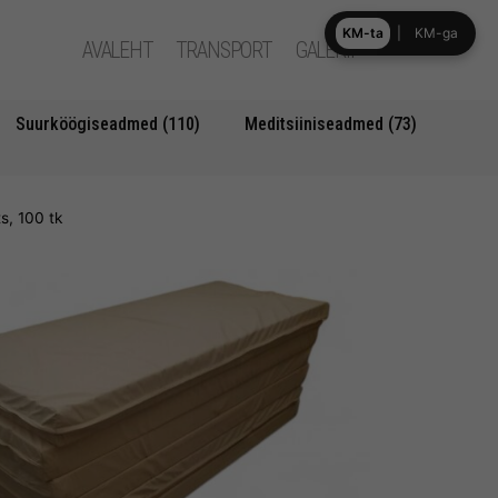
KM-ta
|
KM-ga
AVALEHT
TRANSPORT
GALERII
Suurköögiseadmed (110)
Meditsiiniseadmed (73)
s, 100 tk