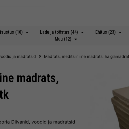
isustus (10)
Ladu ja tööstus (44)
Ehitus (23)
Muu (12)
 voodid ja madratsid
Madrats, meditsiiniline madrats, haiglamadrat
line madrats,
tk
ooria
Diivanid, voodid ja madratsid