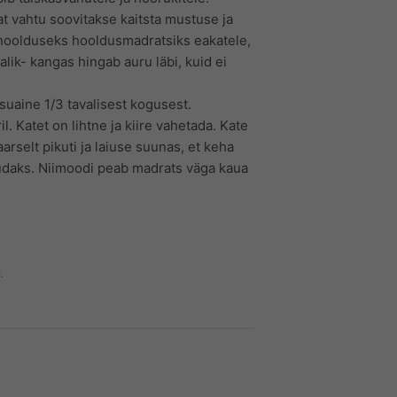
t vahtu soovitakse kaitsta mustuse ja
rehoolduseks hooldusmadratsiks eakatele,
alik- kangas hingab auru läbi, kuid ei
suaine 1/3 tavalisest kogusest.
 Katet on lihtne ja kiire vahetada. Kate
rselt pikuti ja laiuse suunas, et keha
udaks. Niimoodi peab madrats väga kaua
.