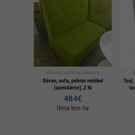
Diivanid, voodid ja madratsid
D
Diivan, sofa, pehme mööbel
Tool,
(uueväärne), 2 tk
to
484
€
Ilma km-ta