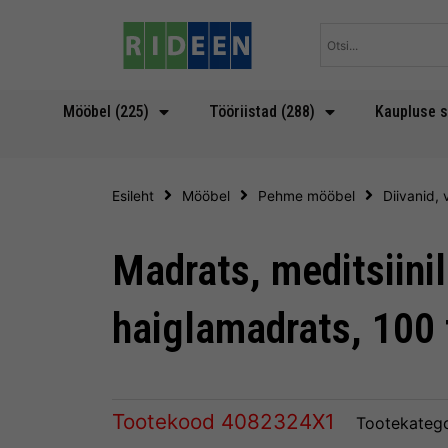
Skip
to
content
Mööbel (225)
Tööriistad (288)
Kaupluse s
Esileht
Mööbel
Pehme mööbel
Diivanid,
Madrats, meditsiini
haiglamadrats, 100 
Tootekood
4082324X1
Tootekateg