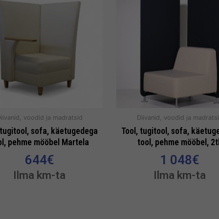
iivanid, voodid ja madratsid
Diivanid, voodid ja madrats
 tugitool, sofa, käetugedega
Tool, tugitool, sofa, käetu
ol, pehme mööbel Martela
tool, pehme mööbel, 2t
644
€
1 048
€
Ilma km-ta
Ilma km-ta