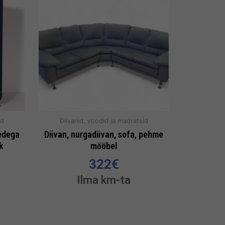
id
Diivanid, voodid ja madratsid
gedega
Diivan, nurgadiivan, sofa, pehme
k
mööbel
322
€
Ilma km-ta