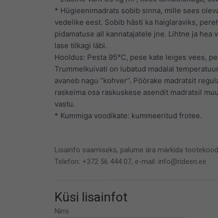
* Hügieenimadrats sobib sinna, mille sees oleva
vedelike eest. Sobib hästi ka haiglaraviks, pe
pidamatuse all kannatajatele jne. Lihtne ja hea v
lase tilkagi läbi.
Hooldus: Pesta 95°C, pese kate leiges vees, pe
Trummelkuivati on lubatud madalal temperatuuril.
avaneb nagu “kohver”. Pöörake madratsit regulaa
raskeima osa raskuskese asendit madratsil mu
vastu.
* Kummiga voodikate: kummeeritud frotee.
Lisainfo saamiseks, palume ära märkida tootekood
Telefon: +372 56 444 07, e-mail: info@rideen.ee
Küsi lisainfot
Nimi