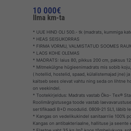
10 000
€
Ilma km-ta
* UUE HIND OLI 500.- tk (madrats, kummiga kat
* HEAS SEISUKORRAS
* FIRMA VORMU, VALMISTATUD SOOMES RAU
* LAOS KOHE OLEMAS
* MADRATS: laius 80, pikkus 200 cm, paksus 1
* Mitmekülgne hügieenimadrats mis sobib koju
( hotellid, hostelid, spaad, külalistemajad jne) 
kaitseb sees olevat vahtu ning seda on lihtne h
on veekindel.
* Tootekirjeldus: Madrats vastab Öko- Tex® St
Roolimärgistusega toode vastab laevavarustuse 
sertifikaadi B+D moodulid. 0809-21 SL1, läbib le
* Kangas on vedelikukindel sanitaarriie 100% p
Kangas on antibakteriaalne, hallituse ja seente 
* Elastne vaht 35 kg /m³, koos tõmbelukuga, sob