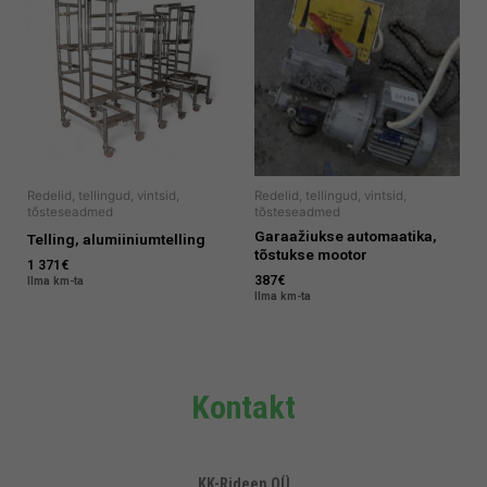
Redelid, tellingud, vintsid,
Redelid, tellingud, vintsid,
tõsteseadmed
tõsteseadmed
Garaažiukse automaatika,
Telling, alumiiniumtelling
tõstukse mootor
1 371
€
387
€
Ilma km-ta
Ilma km-ta
Kontakt
KK-Rideen OÜ