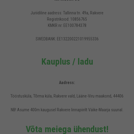
Juriidiline aadress: Tallinna tn. 49a, Rakvere
Registrikood: 10856765
KMKR nr: EE100784378
SWEDBANK: EE132200221019955336
Kauplus / ladu
Aadress:
Tööstusküla, Tõrma küla, Rakvere vald, Lääne-Viru maakond, 44406
NB! Asume 400m kaugusel Rakvere linnapiirilt Väike-Maarja suunal.
Võta meiega ühendust!