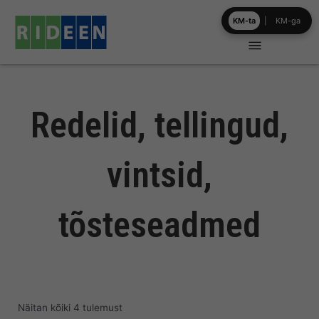
Skip
KM-ta
|
KM-ga
to
content
Redelid, tellingud,
vintsid,
tõsteseadmed
Näitan kõiki 4 tulemust