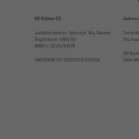
KK-Rideen OÜ
Aadress
Juriidiline aadress: Tallinna tn. 49a, Rakvere
Tööstusk
Registrikood: 10856765
Viru maa
KMKR nr: EE100784378
NB! Asum
SWEDBANK: EE132200221019955336
Väike-Ma