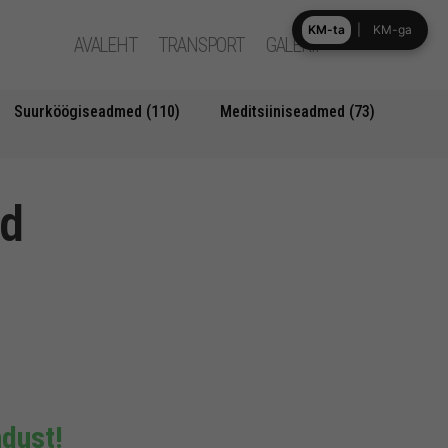
KM-ta
|
KM-ga
AVALEHT
TRANSPORT
GALERII
Suurköögiseadmed (110)
Meditsiiniseadmed (73)
id
dust!