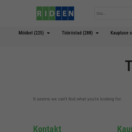
Skip
to
content
Mööbel (225)
Tööriistad (288)
Kaupluse s
T
It seems we can't find what you're looking for.
Kontakt
Kaup