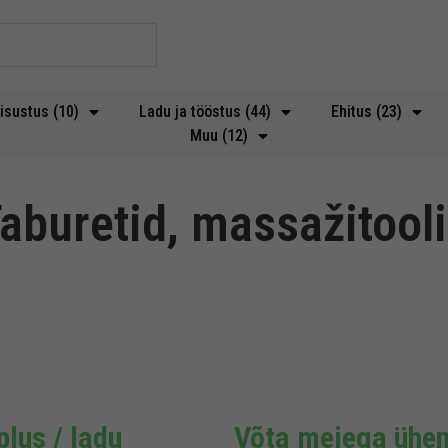
isustus (10)
Ladu ja tööstus (44)
Ehitus (23)
Muu (12)
aburetid, massažitool
lus / ladu
Võta meiega ühen