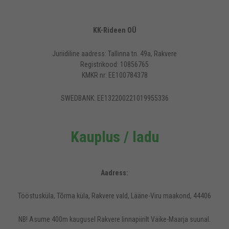
KK-Rideen OÜ
Juriidiline aadress: Tallinna tn. 49a, Rakvere
Registrikood: 10856765
KMKR nr: EE100784378
SWEDBANK: EE132200221019955336
Kauplus / ladu
Aadress:
Tööstusküla, Tõrma küla, Rakvere vald, Lääne-Viru maakond, 44406
NB! Asume 400m kaugusel Rakvere linnapiirilt Väike-Maarja suunal.