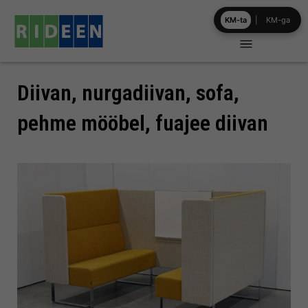
Skip
KM-ta
|
KM-ga
to
content
Diivan, nurgadiivan, sofa,
pehme mööbel, fuajee diivan