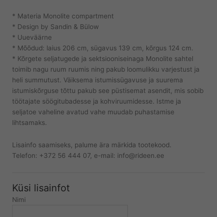
* Materia Monolite compartment
* Design by Sandin & Bülow
* Uueväärne
* Mõõdud: laius 206 cm, sügavus 139 cm, kõrgus 124 cm.
* Kõrgete seljatugede ja sektsiooniseinaga Monolite sahtel
toimib nagu ruum ruumis ning pakub loomulikku varjestust ja
heli summutust. Väiksema istumissügavuse ja suurema
istumiskõrguse tõttu pakub see püstisemat asendit, mis sobib
töötajate söögitubadesse ja kohviruumidesse. Istme ja
seljatoe vaheline avatud vahe muudab puhastamise
lihtsamaks.
Lisainfo saamiseks, palume ära märkida tootekood.
Telefon: +372 56 444 07, e-mail: info@rideen.ee
Küsi lisainfot
Nimi