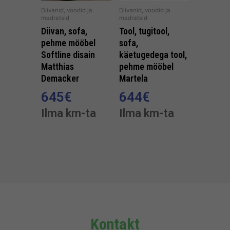
Diivanid, voodid ja
Diivanid, voodid ja
madratsid
madratsid
Diivan, sofa,
Tool, tugitool,
pehme mööbel
sofa,
Softline disain
käetugedega tool,
Matthias
pehme mööbel
Demacker
Martela
645
€
644
€
Ilma km-ta
Ilma km-ta
Kontakt