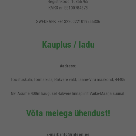
Registrikood: 10856765
KMKR nr: EE100784378
SWEDBANK: EE132200221019955336
Kauplus / ladu
Aadress:
Tööstusküla, Tõrma küla, Rakvere vald, Lääne-Viru maakond, 44406
NB! Asume 400m kaugusel Rakvere linnapiirilt Väike-Maarja suunal.
Võta meiega ühendust!
Rideen.ee veebilehel kasutatakse küpsiseid, et pakkuda külastajatele
mugavamat kasutajakogemust.
E-mail: info@rideen.ee