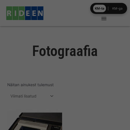
Skip
KM-ta
|
KM-ga
to
content
Fotograafia
Näitan ainukest tulemust