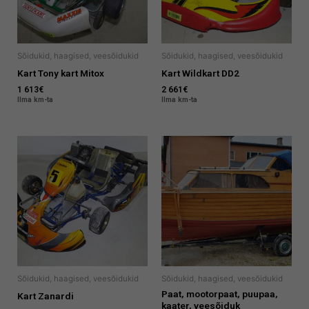
Sõidukid, haagised, veesõidukid
Sõidukid, haagised, veesõidukid
Kart Tony kart Mitox
Kart Wildkart DD2
1 613
€
2 661
€
Ilma km-ta
Ilma km-ta
Sõidukid, haagised, veesõidukid
Sõidukid, haagised, veesõidukid
Paat, mootorpaat, puupaa,
Kart Zanardi
kaater, veesõiduk