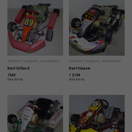
Sõidukid, haagised, veesõidukid
Sõidukid, haagised, veesõidukid
Kart Gillard
Kart Haase
726
€
1 210
€
Ilma km-ta
Ilma km-ta