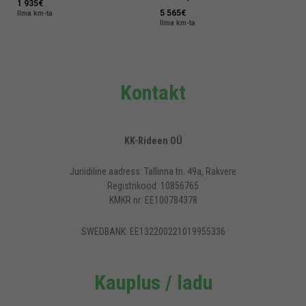
1 935
€
5 565
€
Ilma km-ta
Ilma km-ta
Kontakt
KK-Rideen OÜ
Juriidiline aadress: Tallinna tn. 49a, Rakvere
Registrikood: 10856765
KMKR nr: EE100784378
SWEDBANK: EE132200221019955336
Kauplus / ladu