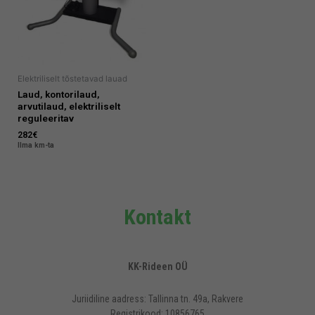
Elektriliselt tõstetavad lauad
Laud, kontorilaud,
arvutilaud, elektriliselt
reguleeritav
282
€
Ilma km-ta
Kontakt
KK-Rideen OÜ
Juriidiline aadress: Tallinna tn. 49a, Rakvere
Registrikood: 10856765