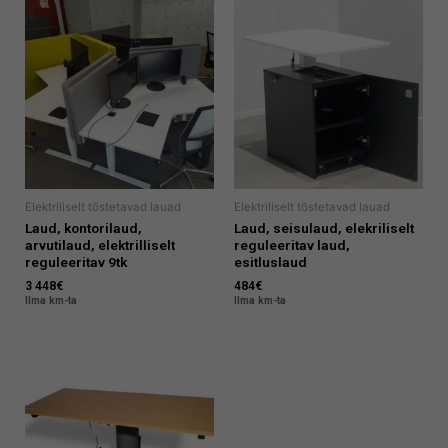
Elektriliselt tõstetavad lauad
Elektriliselt tõstetavad lauad
Laud, kontorilaud,
Laud, seisulaud, elekriliselt
arvutilaud, elektrilliselt
reguleeritav laud,
reguleeritav 9tk
esitluslaud
3 448
€
484
€
Ilma km-ta
Ilma km-ta