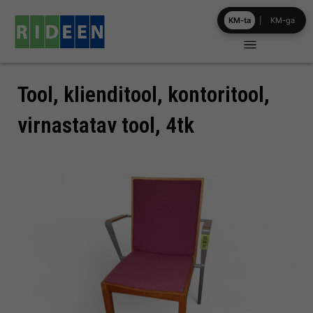
Skip
KM-ta
|
KM-ga
to
content
Tool, klienditool, kontoritool,
virnastatav tool, 4tk