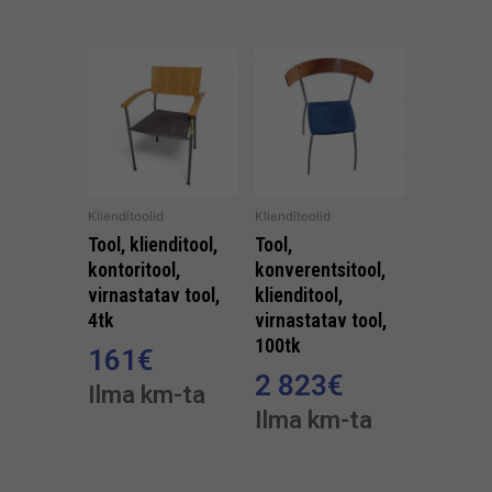
Klienditoolid
Klienditoolid
Tool, klienditool,
Tool,
kontoritool,
konverentsitool,
virnastatav tool,
klienditool,
4tk
virnastatav tool,
100tk
161
€
2 823
€
Ilma km-ta
Ilma km-ta