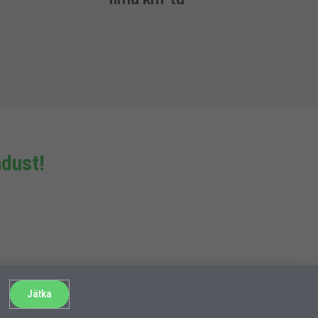
dust!
Jätka