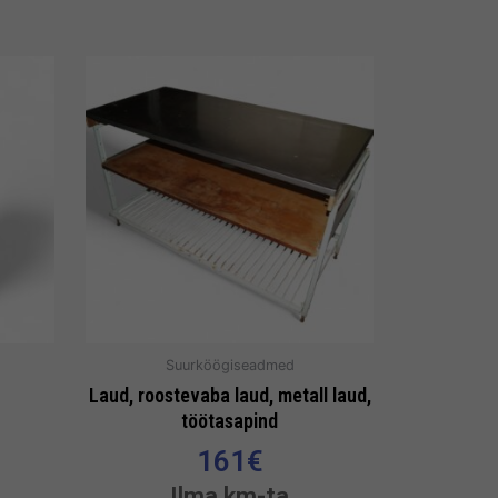
Suurköögiseadmed
Laud, roostevaba laud, metall laud,
töötasapind
161
€
Ilma km-ta