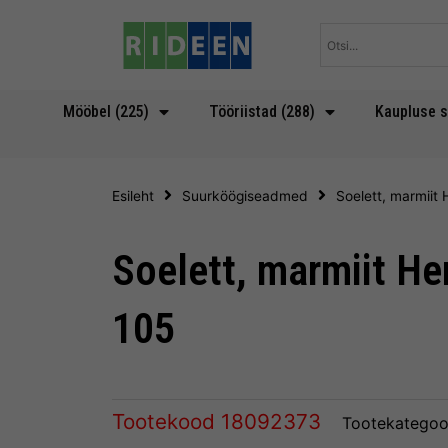
Skip
to
content
Mööbel (225)
Tööriistad (288)
Kaupluse s
Esileht
Suurköögiseadmed
Soelett, marmii
Soelett, marmiit H
105
Tootekood
18092373
Tootekategoo