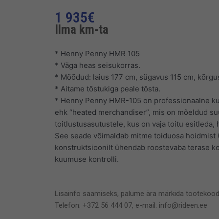
1 935
€
Ilma km-ta
* Henny Penny HMR 105
* Väga heas seisukorras.
* Mõõdud: laius 177 cm, sügavus 115 cm, kõrgu
* Aitame tõstukiga peale tõsta.
* Henny Penny HMR-105 on professionaalne kuu
ehk “heated merchandiser”, mis on mõeldud suu
toitlustusasutustele, kus on vaja toitu esitleda
See seade võimaldab mitme toiduosa hoidmist (
konstruktsioonilt ühendab roostevaba terase ko
kuumuse kontrolli.
Lisainfo saamiseks, palume ära märkida tootekood
Telefon: +372 56 444 07, e-mail: info@rideen.ee