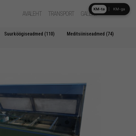
KM-ta
|
KM-ga
AVALEHT
TRANSPORT
GALERII
Suurköögiseadmed (110)
Meditsiiniseadmed (74)