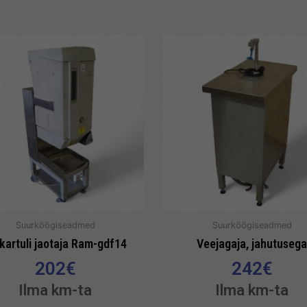
Suurköögiseadmed
Suurköögiseadmed
ikartuli jaotaja Ram-gdf14
Veejagaja, jahutusega
202
€
242
€
Ilma km-ta
Ilma km-ta