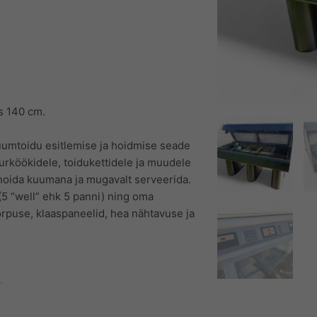
s 140 cm.
mtoidu esitlemise ja ­hoidmise seade
rköökidele, toidukettidele ja muudele
, hoida kuumana ja mugavalt serveerida.
5 “well” ehk 5 panni) ning oma
rpuse, klaaspaneelid, hea nähtavuse ja
.