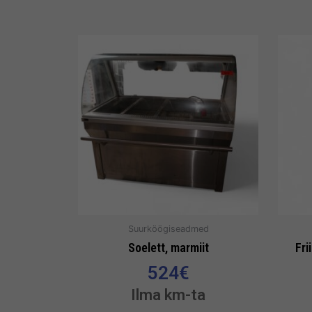
Suurköögiseadmed
Soelett, marmiit
Fri
524
€
Ilma km-ta