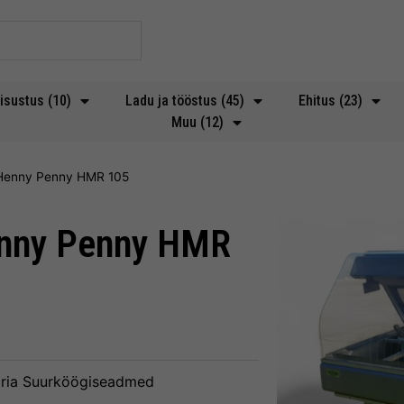
isustus (10)
Ladu ja tööstus (45)
Ehitus (23)
Muu (12)
t Henny Penny HMR 105
enny Penny HMR
ria
Suurköögiseadmed