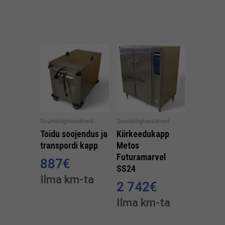
Suurköögiseadmed
Suurköögiseadmed
Toidu soojendus ja
Kiirkeedukapp
transpordi kapp
Metos
Futuramarvel
887
€
SS24
Ilma km-ta
2 742
€
Ilma km-ta