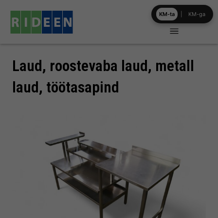
Skip
KM-ta
|
KM-ga
to
content
Laud, roostevaba laud, metall
laud, töötasapind