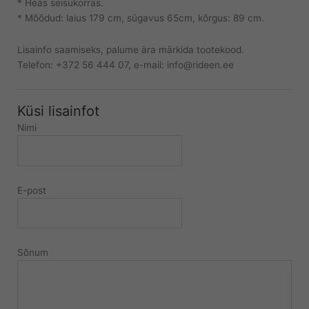
* Heas seisukorras.
* Mõõdud: laius 179 cm, sügavus 65cm, kõrgus: 89 cm.
Lisainfo saamiseks, palume ära märkida tootekood.
Telefon: +372 56 444 07, e-mail: info@rideen.ee
Küsi lisainfot
Nimi
E-post
Sõnum