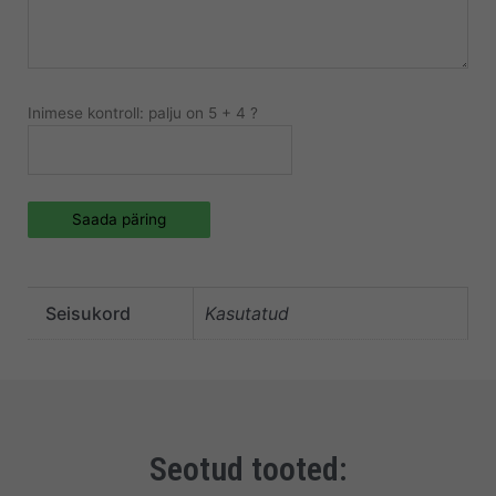
Inimese kontroll: palju on 5 + 4 ?
Saada päring
Seisukord
Kasutatud
Seotud tooted: