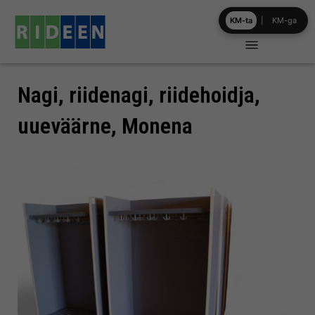
Skip
KM-ta
|
KM-ga
to
content
Nagi, riidenagi, riidehoidja,
uueväärne, Monena