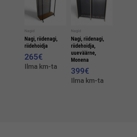
Nagid
Nagid
Nagi, riidenagi,
Nagi, riidenagi,
riidehoidja
riidehoidja,
uueväärne,
265
€
Monena
Ilma km-ta
399
€
Ilma km-ta