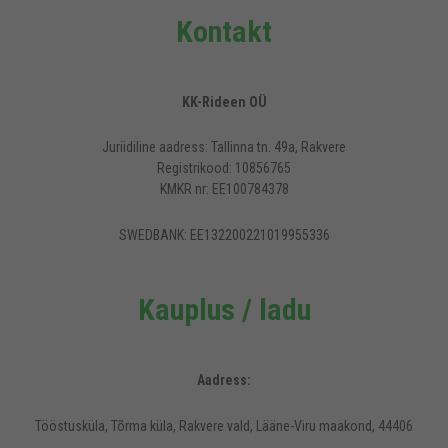
Kontakt
KK-Rideen OÜ
Juriidiline aadress: Tallinna tn. 49a, Rakvere
Registrikood: 10856765
KMKR nr: EE100784378
SWEDBANK: EE132200221019955336
Kauplus / ladu
Aadress:
Tööstusküla, Tõrma küla, Rakvere vald, Lääne-Viru maakond, 44406