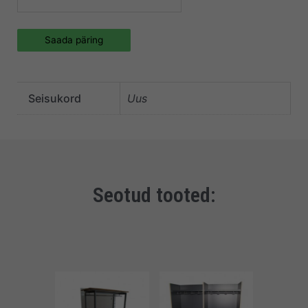
Saada päring
Seisukord
Uus
Seotud tooted: