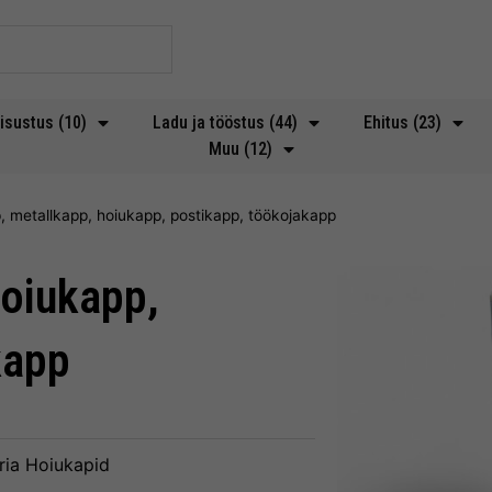
isustus (10)
Ladu ja tööstus (44)
Ehitus (23)
Muu (12)
, metallkapp, hoiukapp, postikapp, töökojakapp
hoiukapp,
kapp
ria
Hoiukapid