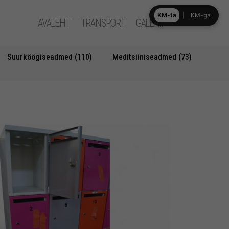
KM-ta
|
KM-ga
AVALEHT
TRANSPORT
GALERII
Suurköögiseadmed (110)
Meditsiiniseadmed (73)