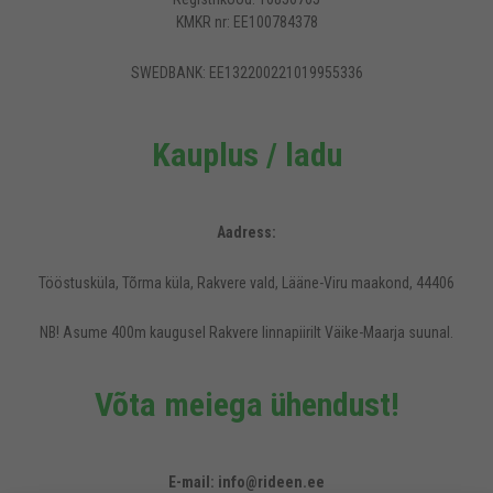
KMKR nr: EE100784378
SWEDBANK: EE132200221019955336
Kauplus / ladu
Aadress:
Tööstusküla, Tõrma küla, Rakvere vald, Lääne-Viru maakond, 44406
NB! Asume 400m kaugusel Rakvere linnapiirilt Väike-Maarja suunal.
Võta meiega ühendust!
Rideen.ee veebilehel kasutatakse küpsiseid, et pakkuda külastajatele
mugavamat kasutajakogemust.
E-mail: info@rideen.ee