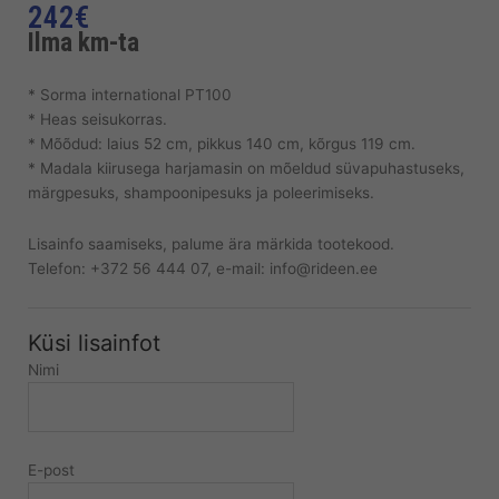
242
€
Ilma km-ta
* Sorma international PT100
* Heas seisukorras.
* Mõõdud: laius 52 cm, pikkus 140 cm, kõrgus 119 cm.
* Madala kiirusega harjamasin on mõeldud süvapuhastuseks,
märgpesuks, shampoonipesuks ja poleerimiseks.
Lisainfo saamiseks, palume ära märkida tootekood.
Telefon: +372 56 444 07, e-mail: info@rideen.ee
Küsi lisainfot
Nimi
E-post