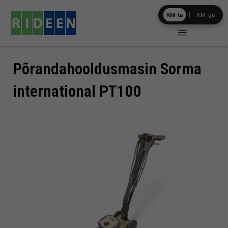
Skip
KM-ta
|
KM-ga
to
content
Põrandahooldusmasin Sorma
international PT100