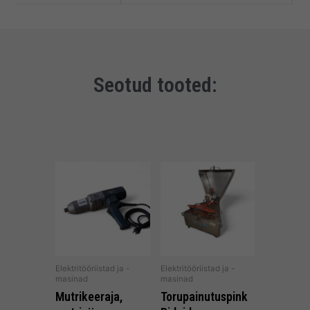
Seotud tooted:
Elektritööriistad ja -
Elektritööriistad ja -
masinad
masinad
Mutrikeeraja,
Torupainutuspink