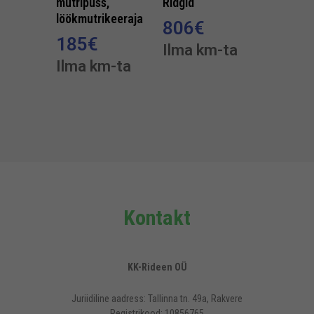
mutripüss,
Ridgid
löökmutrikeeraja
806
€
185
€
Ilma km-ta
Ilma km-ta
Kontakt
KK-Rideen OÜ
Juriidiline aadress: Tallinna tn. 49a, Rakvere
Registrikood: 10856765