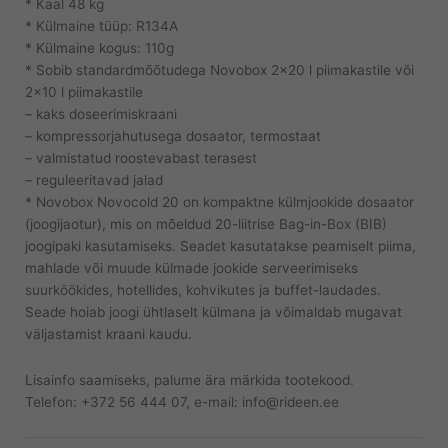
* Kaal 48 kg
* Külmaine tüüp: R134A
* Külmaine kogus: 110g
* Sobib standardmõõtudega Novobox 2×20 l piimakastile või
2×10 l piimakastile
– kaks doseerimiskraani
– kompressorjahutusega dosaator, termostaat
– valmistatud roostevabast terasest
– reguleeritavad jalad
* Novobox Novocold 20 on kompaktne külmjookide dosaator
(joogijaotur), mis on mõeldud 20-liitrise Bag-in-Box (BIB)
joogipaki kasutamiseks. Seadet kasutatakse peamiselt piima,
mahlade või muude külmade jookide serveerimiseks
suurköökides, hotellides, kohvikutes ja buffet-laudades.
Seade hoiab joogi ühtlaselt külmana ja võimaldab mugavat
väljastamist kraani kaudu.
Lisainfo saamiseks, palume ära märkida tootekood.
Telefon: +372 56 444 07, e-mail: info@rideen.ee