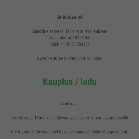
KK-Rideen OÜ
Juriidiline aadress: Tallinna tn. 49a, Rakvere
Registrikood: 10856765
KMKR nr: EE100784378
SWEDBANK: EE132200221019955336
Kauplus / ladu
Aadress:
Tööstusküla, Tõrma küla, Rakvere vald, Lääne-Viru maakond, 44406
NB! Asume 400m kaugusel Rakvere linnapiirilt Väike-Maarja suunal.