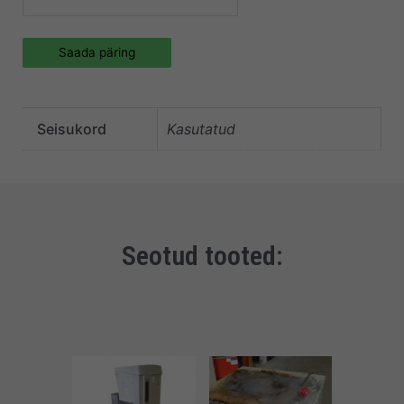
Saada päring
Seisukord
Kasutatud
Seotud tooted: