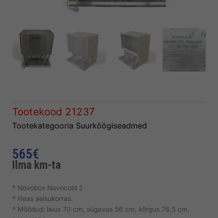
Tootekood
21237
Tootekategooria
Suurköögiseadmed
565
€
Ilma km-ta
* Novobox Novocold 2
* Heas seisukorras.
* Mõõdud: laius 70 cm, sügavus 56 cm, kõrgus 76,5 cm.