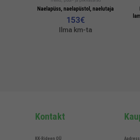
Trellid, puur- ja piikvasarad
Naelapüss, naelapüstol, naelutaja
la
153
€
Ilma km-ta
Kontakt
Kaup
KK-Rideen OÜ
Aadress