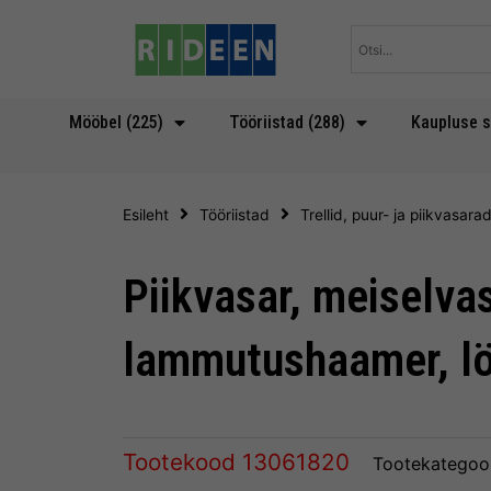
Skip
to
content
Mööbel (225)
Tööriistad (288)
Kaupluse s
Esileht
Tööriistad
Trellid, puur- ja piikvasara
Piikvasar, meiselvas
lammutushaamer, lö
Tootekood
13061820
Tootekategoo