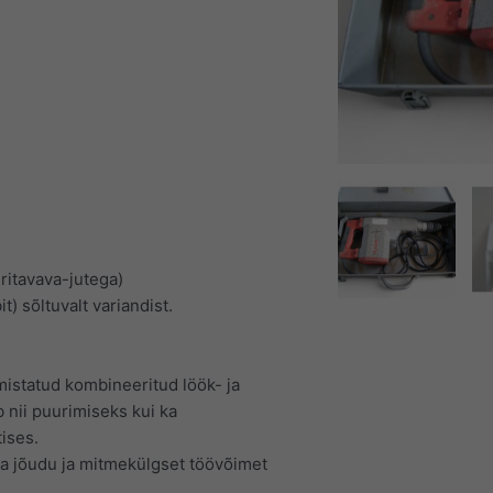
ritavava-jutega)
 sõltuvalt variandist.
istatud kombineeritud löök- ja
nii puurimiseks kui ka
ises.
ja jõudu ja mitmekülgset töövõimet