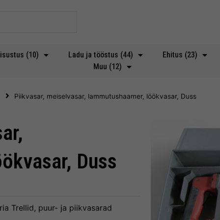
isustus (10)
Ladu ja tööstus (44)
Ehitus (23)
Muu (12)
d
Piikvasar, meiselvasar, lammutushaamer, löökvasar, Duss
ar,
ökvasar, Duss
ria
Trellid, puur- ja piikvasarad