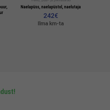
d
Trellid, puur- ja piikvasarad
uur,
Naelapüss, naelapüstol, naelutaja
ur
242
€
Ilma km-ta
dust!