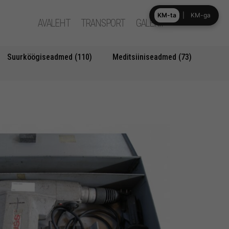
KM-ta
|
KM-ga
AVALEHT
TRANSPORT
GALERII
Suurköögiseadmed (110)
Meditsiiniseadmed (73)