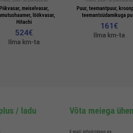
Trellid, puur- ja piikvasarad
Trellid, puur- ja piikvasara
Piikvasar, meiselvasar,
Puur, teemantpuur, kroonp
mmutushaamer, löökvasar,
teemantsüdamikuga pu
Hitachi
161
€
524
€
Ilma km-ta
Ilma km-ta
lus / ladu
Võta meiega ühen
:
E-mail: info@rideen.ee