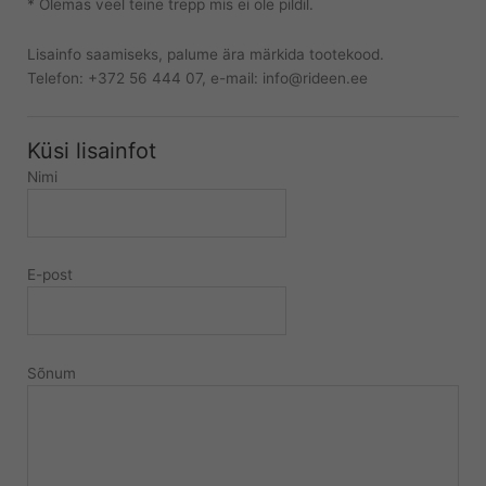
* Olemas veel teine trepp mis ei ole pildil.
Lisainfo saamiseks, palume ära märkida tootekood.
Telefon: +372 56 444 07, e-mail: info@rideen.ee
Küsi lisainfot
Nimi
E-post
Sõnum