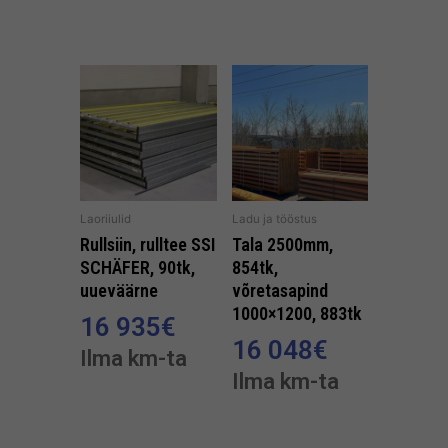
Laoriiulid
Ladu ja tööstus
Rullsiin, rulltee SSI
Tala 2500mm,
SCHÄFER, 90tk,
854tk,
uueväärne
võretasapind
1000×1200, 883tk
16 935
€
16 048
€
Ilma km-ta
Ilma km-ta