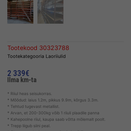
Tootekood
30323788
Tootekategooria
Laoriiulid
2 339
€
Ilma km-ta
* Riiul heas seisukorras.
* Mõõdud: laius 1.2m, pikkus 9.9m, kõrgus 3.3m.
* Tehtud tugevast metallist.
* Arvan, et 200-300kg võib 1 riiuli plaadile panna
* Kahepoolne riiul, kaupa saab võtta mõlemalt poolt.
* Trepp liigub siini peal.