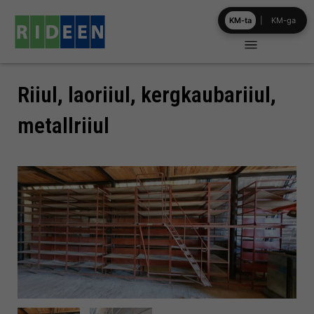
Skip
KM-ta
|
KM-ga
to
content
Riiul, laoriiul, kergkaubariiul,
metallriiul