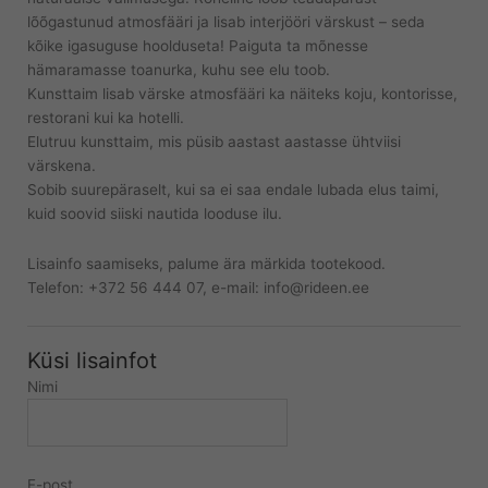
lõõgastunud atmosfääri ja lisab interjööri värskust – seda
kõike igasuguse hoolduseta! Paiguta ta mõnesse
hämaramasse toanurka, kuhu see elu toob.
Kunsttaim lisab värske atmosfääri ka näiteks koju, kontorisse,
restorani kui ka hotelli.
Elutruu kunsttaim, mis püsib aastast aastasse ühtviisi
värskena.
Sobib suurepäraselt, kui sa ei saa endale lubada elus taimi,
kuid soovid siiski nautida looduse ilu.
Lisainfo saamiseks, palume ära märkida tootekood.
Telefon: +372 56 444 07, e-mail: info@rideen.ee
Küsi lisainfot
Nimi
E-post