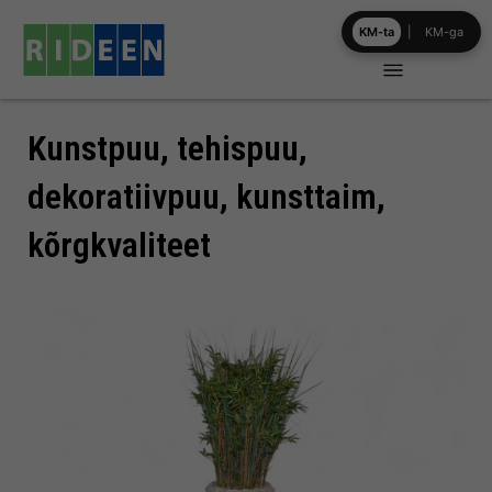
Skip
KM-ta
|
KM-ga
to
content
Kunstpuu, tehispuu,
dekoratiivpuu, kunsttaim,
kõrgkvaliteet