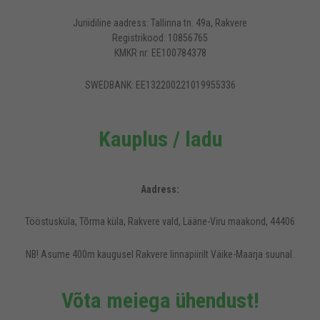
Juriidiline aadress: Tallinna tn. 49a, Rakvere
Registrikood: 10856765
KMKR nr: EE100784378
SWEDBANK: EE132200221019955336
Kauplus / ladu
Aadress:
Tööstusküla, Tõrma küla, Rakvere vald, Lääne-Viru maakond, 44406
NB! Asume 400m kaugusel Rakvere linnapiirilt Väike-Maarja suunal.
Võta meiega ühendust!
Rideen.ee veebilehel kasutatakse küpsiseid, et pakkuda külastajatele