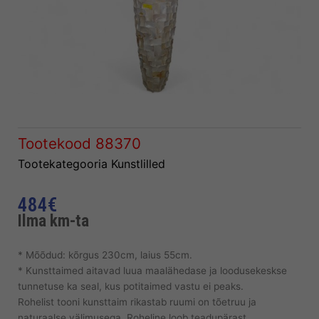
Tootekood
88370
Tootekategooria
Kunstlilled
484
€
Ilma km-ta
* Mõõdud: kõrgus 230cm, laius 55cm.
* Kunsttaimed aitavad luua maalähedase ja loodusekeskse
tunnetuse ka seal, kus potitaimed vastu ei peaks.
Rohelist tooni kunsttaim rikastab ruumi on tõetruu ja
naturaalse välimusega. Roheline loob teadupärast