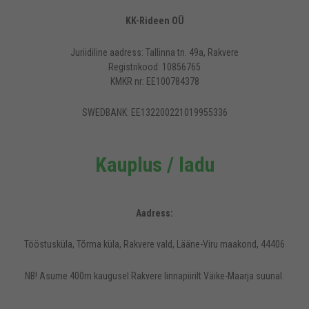
KK-Rideen OÜ
Juriidiline aadress: Tallinna tn. 49a, Rakvere
Registrikood: 10856765
KMKR nr: EE100784378
SWEDBANK: EE132200221019955336
Kauplus / ladu
Aadress:
Tööstusküla, Tõrma küla, Rakvere vald, Lääne-Viru maakond, 44406
NB! Asume 400m kaugusel Rakvere linnapiirilt Väike-Maarja suunal.