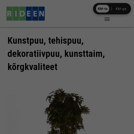
Skip
KM-ta
|
KM-ga
to
content
Kunstpuu, tehispuu,
dekoratiivpuu, kunsttaim,
kõrgkvaliteet