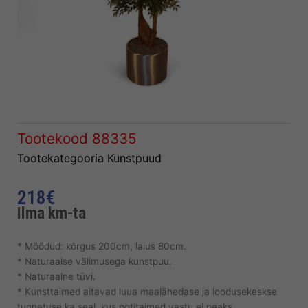
Tootekood
88335
Tootekategooria
Kunstpuud
218
€
Ilma km-ta
* Mõõdud: kõrgus 200cm, laius 80cm.
* Naturaalse välimusega kunstpuu.
* Naturaalne tüvi.
* Kunsttaimed aitavad luua maalähedase ja loodusekeskse
tunnetuse ka seal, kus potitaimed vastu ei peaks.