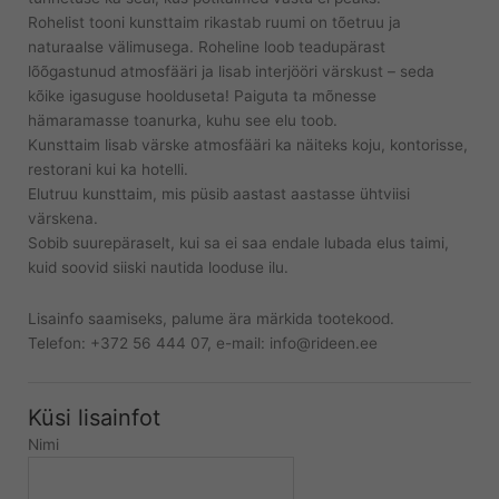
Rohelist tooni kunsttaim rikastab ruumi on tõetruu ja
naturaalse välimusega. Roheline loob teadupärast
lõõgastunud atmosfääri ja lisab interjööri värskust – seda
kõike igasuguse hoolduseta! Paiguta ta mõnesse
hämaramasse toanurka, kuhu see elu toob.
Kunsttaim lisab värske atmosfääri ka näiteks koju, kontorisse,
restorani kui ka hotelli.
Elutruu kunsttaim, mis püsib aastast aastasse ühtviisi
värskena.
Sobib suurepäraselt, kui sa ei saa endale lubada elus taimi,
kuid soovid siiski nautida looduse ilu.
Lisainfo saamiseks, palume ära märkida tootekood.
Telefon: +372 56 444 07, e-mail: info@rideen.ee
Küsi lisainfot
Nimi