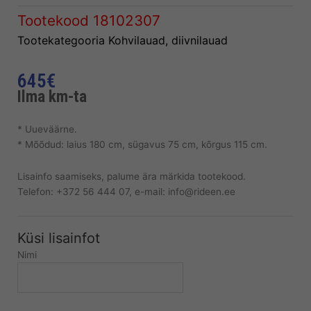
Tootekood
18102307
Tootekategooria
Kohvilauad, diivnilauad
645
€
Ilma km-ta
* Uueväärne.
* Mõõdud: laius 180 cm, sügavus 75 cm, kõrgus 115 cm.
Lisainfo saamiseks, palume ära märkida tootekood.
Telefon: +372 56 444 07, e-mail: info@rideen.ee
Küsi lisainfot
Nimi