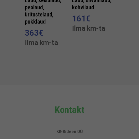
Laud, seisulaud,
Laud, diivanilaud,
peolaud,
kohvilaud
üritustelaud,
161
€
pukklaud
Ilma km-ta
363
€
Ilma km-ta
Kontakt
KK-Rideen OÜ