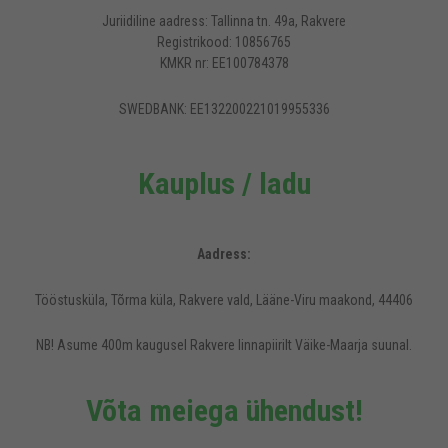
Juriidiline aadress: Tallinna tn. 49a, Rakvere
Registrikood: 10856765
KMKR nr: EE100784378
SWEDBANK: EE132200221019955336
Kauplus / ladu
Aadress:
Tööstusküla, Tõrma küla, Rakvere vald, Lääne-Viru maakond, 44406
NB! Asume 400m kaugusel Rakvere linnapiirilt Väike-Maarja suunal.
Võta meiega ühendust!
Rideen.ee veebilehel kasutatakse küpsiseid, et pakkuda külastajatele