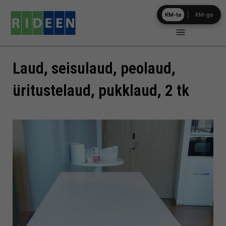
Skip
KM-ta
|
KM-ga
to
content
Laud, seisulaud, peolaud,
üritustelaud, pukklaud, 2 tk