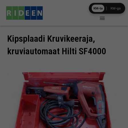
Skip
KM-ta
|
KM-ga
to
content
Kipsplaadi Kruvikeeraja,
kruviautomaat Hilti SF4000