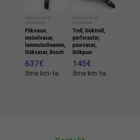
Trellid, puur- ja
Trellid, puur- ja
piikvasarad
piikvasarad
Piikvasar,
Trell, lööktrell,
meiselvasar,
perforaator,
lammutushaamer,
puurvasar,
löökvasar, Bosch
löökpuur
637
€
145
€
Ilma km-ta
Ilma km-ta