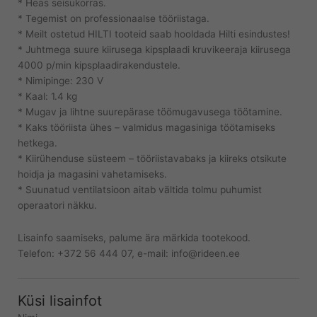
* Heas seisukorras.
* Tegemist on professionaalse tööriistaga.
* Meilt ostetud HILTI tooteid saab hooldada Hilti esindustes!
* Juhtmega suure kiirusega kipsplaadi kruvikeeraja kiirusega
4000 p/min kipsplaadirakendustele.
* Nimipinge: 230 V
* Kaal: 1.4 kg
* Mugav ja lihtne suurepärase töömugavusega töötamine.
* Kaks tööriista ühes – valmidus magasiniga töötamiseks
hetkega.
* Kiirühenduse süsteem – tööriistavabaks ja kiireks otsikute
hoidja ja magasini vahetamiseks.
* Suunatud ventilatsioon aitab vältida tolmu puhumist
operaatori näkku.
Lisainfo saamiseks, palume ära märkida tootekood.
Telefon: +372 56 444 07, e-mail: info@rideen.ee
Küsi lisainfot