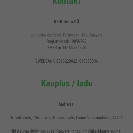
Kontakt
KK-Rideen OÜ
Juriidiline aadress: Tallinna tn. 49a, Rakvere
Registrikood: 10856765
KMKR nr: EE100784378
SWEDBANK: EE132200221019955336
Kauplus / ladu
Aadress:
Tööstusküla, Tõrma küla, Rakvere vald, Lääne-Viru maakond, 44406
NB! Asume 400m kaugusel Rakvere linnapiirilt Väike-Maarja suunal.