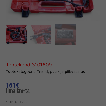
Tootekood
3101809
Tootekategooria
Trellid, puur- ja piikvasarad
161
€
Ilma km-ta
* Hilti SF4000