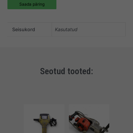
Saada päring
Seisukord
Kasutatud
Seotud tooted: