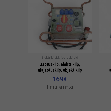
Elektrikilbid, jaotuskilbid
Jaotuskilp, elektrikilp,
alajaotuskilp, objektikilp
a
169
€
Ilma km-ta