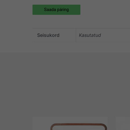
Saada päring
Seisukord
Kasutatud