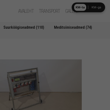
KM-ta
|
KM-ga
AVALEHT
TRANSPORT
GALERII
Suurköögiseadmed (110)
Meditsiiniseadmed (74)