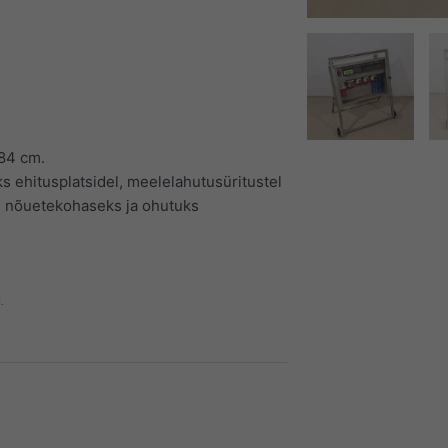
 84 cm.
ks ehitusplatsidel, meelelahutusüritustel
se nõuetekohaseks ja ohutuks
.