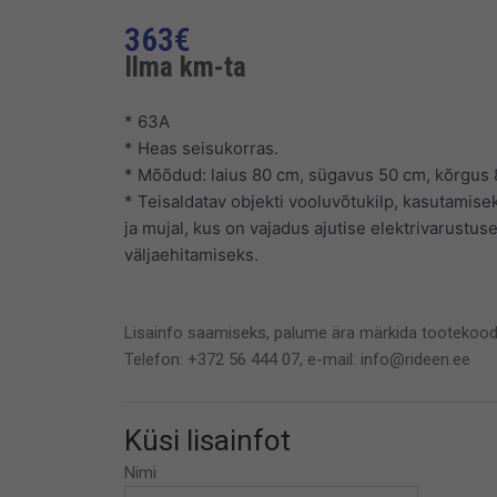
363
€
Ilma km-ta
* 63A
* Heas seisukorras.
* Mõõdud: laius 80 cm, sügavus 50 cm, kõrgus
* Teisaldatav objekti vooluvõtukilp, kasutamise
ja mujal, kus on vajadus ajutise elektrivarustu
väljaehitamiseks.
Lisainfo saamiseks, palume ära märkida tootekood
Telefon: +372 56 444 07, e-mail: info@rideen.ee
Küsi lisainfot
Nimi