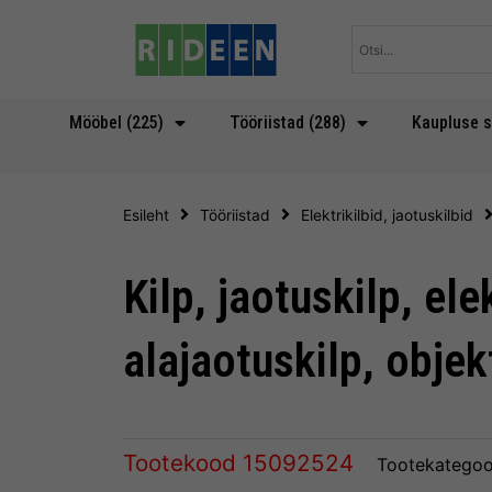
Skip
to
content
Mööbel (225)
Tööriistad (288)
Kaupluse s
Esileht
Tööriistad
Elektrikilbid, jaotuskilbid
Kilp, jaotuskilp, elek
alajaotuskilp, objek
Tootekood
15092524
Tootekategoo