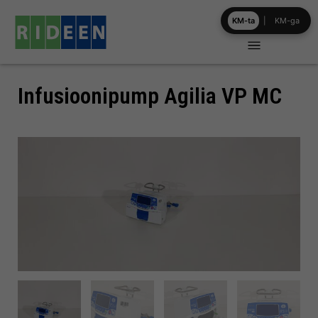
Skip
KM-ta
|
KM-ga
to
content
Infusioonipump Agilia VP MC