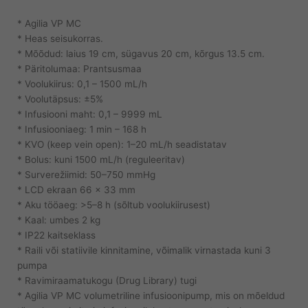
* Agilia VP MC
* Heas seisukorras.
* Mõõdud: laius 19 cm, sügavus 20 cm, kõrgus 13.5 cm.
* Päritolumaa: Prantsusmaa
* Voolukiirus: 0,1 – 1500 mL/h
* Voolutäpsus: ±5%
* Infusiooni maht: 0,1 – 9999 mL
* Infusiooniaeg: 1 min – 168 h
* KVO (keep vein open): 1–20 mL/h seadistatav
* Bolus: kuni 1500 mL/h (reguleeritav)
* Surverežiimid: 50–750 mmHg
* LCD ekraan 66 × 33 mm
* Aku tööaeg: >5–8 h (sõltub voolukiirusest)
* Kaal: umbes 2 kg
* IP22 kaitseklass
* Raili või statiivile kinnitamine, võimalik virnastada kuni 3
pumpa
* Ravimiraamatukogu (Drug Library) tugi
* Agilia VP MC volumetriline infusioonipump, mis on mõeldud