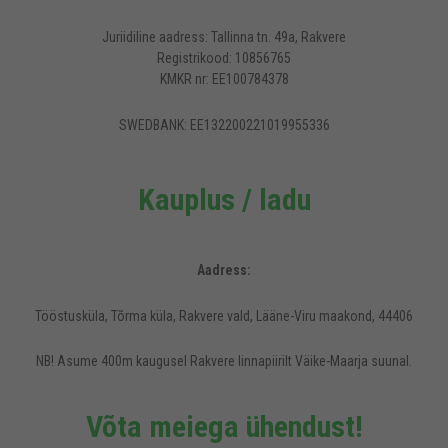
Juriidiline aadress: Tallinna tn. 49a, Rakvere
Registrikood: 10856765
KMKR nr: EE100784378
SWEDBANK: EE132200221019955336
Kauplus / ladu
Aadress:
Tööstusküla, Tõrma küla, Rakvere vald, Lääne-Viru maakond, 44406
NB! Asume 400m kaugusel Rakvere linnapiirilt Väike-Maarja suunal.
Võta meiega ühendust!