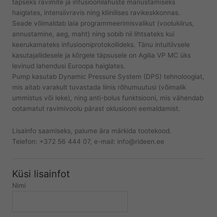
täpseks ravimite ja infusioonilahuste manustamiseks
haiglates, intensiivravis ning kliinilises ravikeskkonnas.
Seade võimaldab laia programmeerimisvalikut (voolukiirus,
annustamine, aeg, maht) ning sobib nii lihtsateks kui
keerukamateks infusiooniprotokollideks. Tänu intuitiivsele
kasutajaliidesele ja kõrgele täpsusele on Agilia VP MC üks
levinud lahendusi Euroopa haiglates.
Pump kasutab Dynamic Pressure System (DPS) tehnoloogiat,
mis aitab varakult tuvastada liinis rõhumuutusi (võimalik
ummistus või leke), ning anti-bolus funktsiooni, mis vähendab
ootamatut ravimivoolu pärast oklusiooni eemaldamist.
Lisainfo saamiseks, palume ära märkida tootekood.
Telefon: +372 56 444 07, e-mail: info@rideen.ee
Küsi lisainfot
Nimi