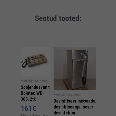
Seotud tooted:
Meditsiiniseadmed
Soojendusvann
Bolatec WB-
Meditsiiniseadmed
300, 2tk
Desinfitseerimisseade,
desinfitseerija, pesur-
161
€
desinfektor