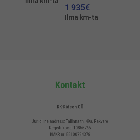
Ilma km-ta
1 935
€
Ilma km-ta
Kontakt
KK-Rideen OÜ
Juriidiline aadress: Tallinna tn. 49a, Rakvere
Registrikood: 10856765
KMKR nr: EE100784378