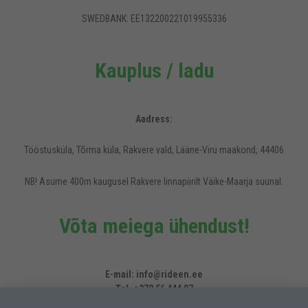
SWEDBANK: EE132200221019955336
Kauplus / ladu
Aadress:
Tööstusküla, Tõrma küla, Rakvere vald, Lääne-Viru maakond, 44406
NB! Asume 400m kaugusel Rakvere linnapiirilt Väike-Maarja suunal.
Võta meiega ühendust!
Rideen.ee veebilehel kasutatakse küpsiseid, et pakkuda külastajatele
mugavamat kasutajakogemust.
E-mail: info@rideen.ee
Tel. +372 56 444 07
Veoauto/haagise varuosad