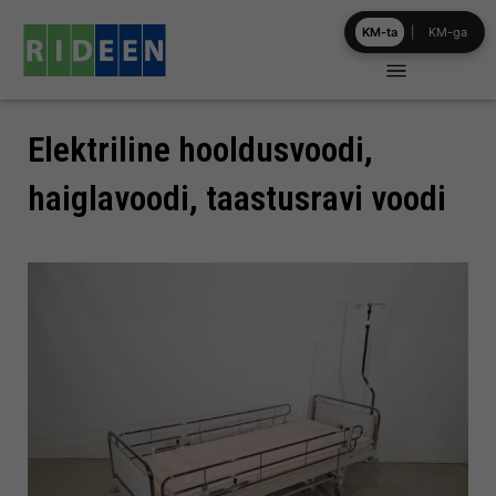
Skip
KM-ta
|
KM-ga
to
content
Elektriline hooldusvoodi,
haiglavoodi, taastusravi voodi