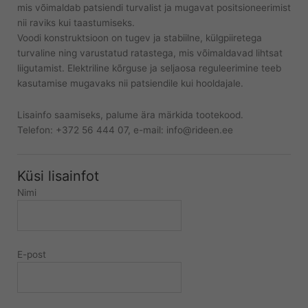
mis võimaldab patsiendi turvalist ja mugavat positsioneerimist
nii raviks kui taastumiseks.
Voodi konstruktsioon on tugev ja stabiilne, külgpiiretega
turvaline ning varustatud ratastega, mis võimaldavad lihtsat
liigutamist. Elektriline kõrguse ja seljaosa reguleerimine teeb
kasutamise mugavaks nii patsiendile kui hooldajale.
Lisainfo saamiseks, palume ära märkida tootekood.
Telefon: +372 56 444 07, e-mail: info@rideen.ee
Küsi lisainfot
Nimi
E-post