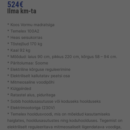
524
€
Ilma km-ta
* Koos Vormu madratsiga
* Temelex 100A2
* Heas seisukorras
* Tõstejõud 170 kg
* Kaal 92 kg
* Mõõdud: laius 90 cm, pikkus 220 cm, kõrgus 58 – 94 cm.
* Päritolumaa: Soome
* Elektriline kõrguse reguleerimine
* Elektriliselt kallutatav peatsi osa
* Mitmeosaline voodipõhi
* Külgpiirded
* Ratastel alus, piduritega
* Sobib hooldusasutusse või koduseks hoolduseks
* Elektrimootoriga (230V)
* Temelex hooldusvoodi, mis on mõeldud kasutamiseks
haiglates, hooldusasutustes ning koduhoolduses. Tegemist on
elektriliselt reguleeritava mitmeosaliselt liigendatava voodiga,