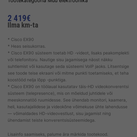
Tootekategooria
Muu elektroonika
2 419
€
Ilma km-ta
* Cisco EX90
* Heas seisukorras.
* Cisco EX90 süsteem toetab HD -videot, lisaks peakomplekti
või telefonitoru. Nautige sisu jagamisega näost näkku
suhtlemist või kasutage seda süsteemi VoIP jaoks. Litsentsige
see toode teise ekraani või mitme punkti toetamiseks, et teha
koostööd nelja lõpp -punktiga.
* Cisco EX90 on töölaual kasutatav täis-HD videokonverentsi
süsteem (telepresence), mis on mõeldud juhtidele või
meeskonnatöö ruumidesse. See ühendab monitori, kaamera,
heli, kasutajaliidese ja videokõne võimekuse ühte lahendusse
— võimaldades HD-videovestlust, sisu jagamist ning
ühendamist teiste konverentsisüsteemidega.
Lisainfo saamiseks, palume ära märkida tootekood.