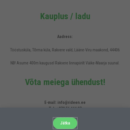
Kauplus / ladu
Aadress:
Tööstusküla, Tõrma küla, Rakvere vald, Lääne-Viru maakond, 44406
NB! Asume 400m kaugusel Rakvere linnapiirilt Väike-Maarja suunal.
Võta meiega ühendust!
Rideen.ee veebilehel kasutatakse küpsiseid, et pakkuda külastajatele
mugavamat kasutajakogemust.
E-mail: info@rideen.ee
Tel. +372 56 444 07
Veoauto/haagise varuosad
E-mail: truckparts@rideen.ee
Jätka