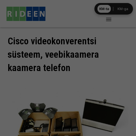
Skip
KM-ta
|
KM-ga
to
content
Cisco videokonverentsi
süsteem, veebikaamera
kaamera telefon