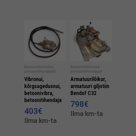
Betoonitööriistad,
Betoonitööriistad,
pinnasetihendajad
pinnasetihendajad
Vibronui,
Armatuurilõikur,
kõrgsagedusnui,
armatuuri giljotiin
betoonivibra,
Bendof C32
betoonitihendaja
798
€
403
€
Ilma km-ta
Ilma km-ta