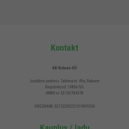
Kontakt
KK-Rideen OÜ
Juriidiline aadress: Tallinna tn. 49a, Rakvere
Registrikood: 10856765
KMKR nr: EE100784378
SWEDBANK: EE132200221019955336
Kauplus / ladu