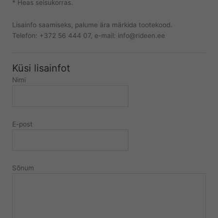
* Heas seisukorras.
Lisainfo saamiseks, palume ära märkida tootekood.
Telefon: +372 56 444 07, e-mail: info@rideen.ee
Küsi lisainfot
Nimi
E-post
Sõnum