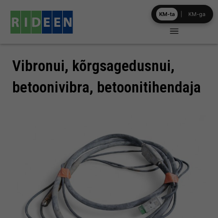
Skip
KM-ta
|
KM-ga
to
content
Vibronui, kõrgsagedusnui,
betoonivibra, betoonitihendaja